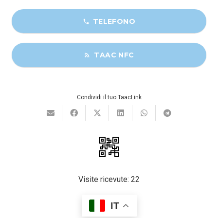
TELEFONO
phone
TAAC NFC
rss_feed
Condividi il tuo TaacLink
Visite ricevute:
22
IT