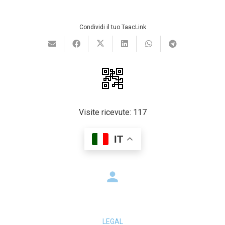
Condividi il tuo TaacLink
Visite ricevute:
117
IT
person
LEGAL