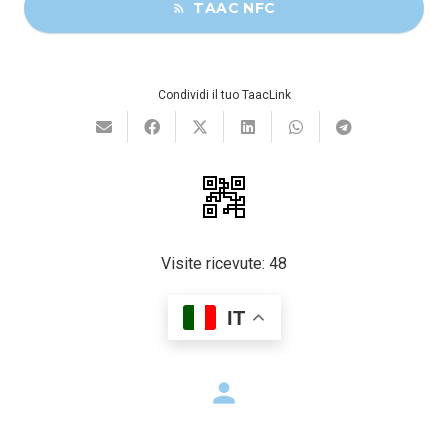
TAAC NFC
rss_feed
Condividi il tuo TaacLink
Visite ricevute:
48
IT
person