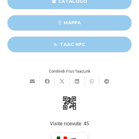
CATALOGO
inventory
MAPPA
TAAC NFC
rss_feed
Condividi il tuo TaacLink
Visite ricevute:
45