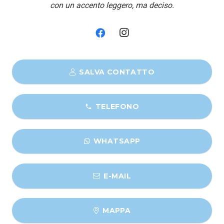
con un accento leggero, ma deciso.
SALVA CONTATTO
TELEFONO
phone
WHATSAPP
E-MAIL
MAPPA