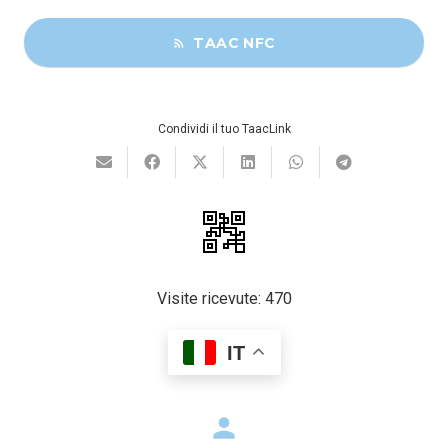
TAAC NFC
rss_feed
Condividi il tuo TaacLink
Visite ricevute:
470
IT
person