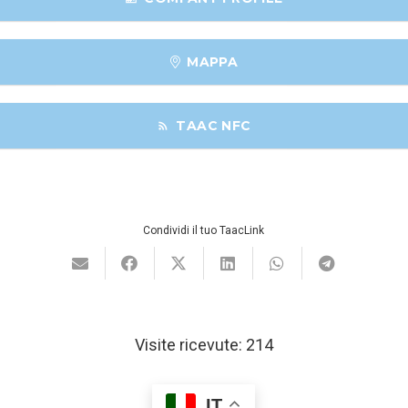
MAPPA
TAAC NFC
rss_feed
Condividi il tuo TaacLink
Visite ricevute:
214
IT