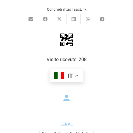
Condividi il tuo TaacLink
Visite ricevute:
208
IT
person
LEGAL