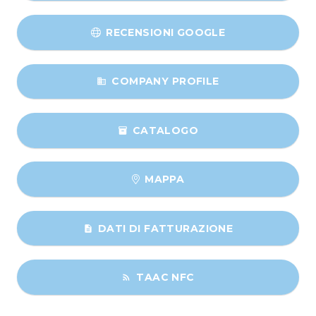
RECENSIONI GOOGLE
COMPANY PROFILE
business
CATALOGO
inventory
MAPPA
DATI DI FATTURAZIONE
description
TAAC NFC
rss_feed